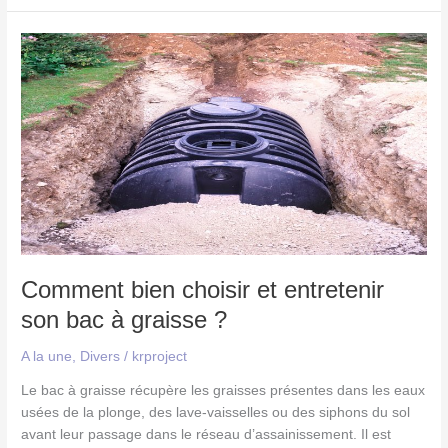
Comment
bien
choisir
et
entretenir
son
bac
à
graisse
?
Comment bien choisir et entretenir
son bac à graisse ?
A la une
,
Divers
/
krproject
Le bac à graisse récupère les graisses présentes dans les eaux
usées de la plonge, des lave-vaisselles ou des siphons du sol
avant leur passage dans le réseau d’assainissement. Il est