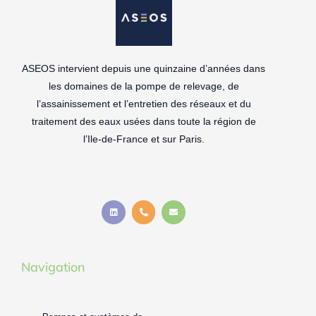
ASEOS intervient depuis une quinzaine d’années dans
les domaines de la pompe de relevage, de
l’assainissement et l’entretien des réseaux et du
traitement des eaux usées dans toute la région de
l’Ile-de-France et sur Paris.
L
P
E
i
h
n
n
o
v
k
n
e
e
e
l
d
-
o
i
a
p
n
l
e
t
Navigation